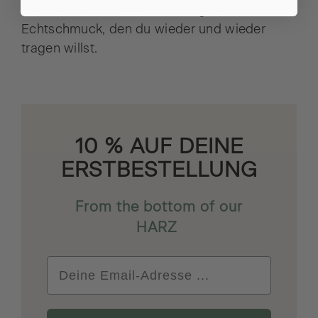
einfach über diesen nachhaltigen
Echtschmuck, den du wieder und wieder
tragen willst.
10 % AUF DEINE
ERSTBESTELLUNG
From the bottom of our
HARZ