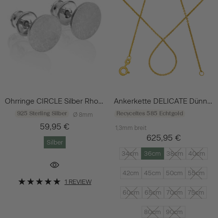
Ohrringe CIRCLE Silber Rhodiniert
Ankerkette DELICATE Dünn 14k Echtgold
925 Sterling Silber
Recyceltes 585 Echtgold
Ø 8mm
59,95 €
1,3mm breit
625,95 €
Silber
34cm
36cm
38cm
40cm
42cm
45cm
50cm
55cm
1 REVIEW
60cm
65cm
70cm
75cm
80cm
90cm