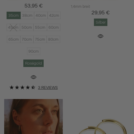
53,95 €
1,4mm breit
29,95 €
35cm
38cm
40cm
42cm
Silber
45cm
50cm
55cm
60cm
65cm
70cm
75cm
80cm
90cm
Roségold
3 REVIEWS