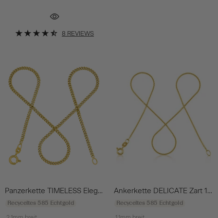
8 REVIEWS
Panzerkette TIMELESS Elegant 14k Echtgold
Ankerkette DELICATE Zart 14k Echtgold
Recyceltes 585 Echtgold
Recyceltes 585 Echtgold
2,1mm breit
1,1mm breit