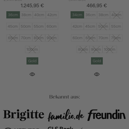
1.245,95 €
466,95 €
36cm
38cm
40cm
42cm
34cm
36cm
38cm
40cm
45cm
50cm
55cm
60cm
42cm
45cm
50cm
55cm
65cm
70cm
80cm
90cm
60cm
65cm
70cm
75cm
100cm
80cm
90cm
100cm
Gold
Gold
Bekannt aus: