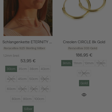
Schlangenkette ETERNITY Dünn Silber
Creolen CIRCLE 8k Gold
Recyceltes 925 Sterling Silber
Recyceltes 333 Gold
186,95 €
1,2mm breit
53,95 €
9mm
11mm
13mm
15mm
30cm
35cm
38cm
40cm
17.5mm
42cm
45cm
50cm
55cm
Gold
60cm
65cm
70cm
75cm
80cm
90cm
100cm
Silber