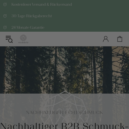
Kostenloser Versand & Rückversand
30 Tage Rückgaberecht
24 Monate Garantie
NACHHALTIGER ECHTSCHMUCK
Nachhaltiger B2B Schmuck-