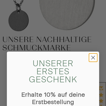
UNSERE NACHHALTIGE
SCHMUCKMARKE
UNSERER
Mit modabilé kreieren und vermarkten wir
ERSTES
eleganten, langlebigen und umweltbewussten
GESCHENK
Gold- und Silberschmuck. Unser Schmuck
besteht aus zertifiziertem 925 Sterling Silber,
333er Gold oder 585er Echtgold. Alle unsere
Erhalte 10% auf deine
Schmuckstücke werden in Europa hergestellt,
Erstbestellung
ein großer Teil davon in Süd-Deutschland. Sie