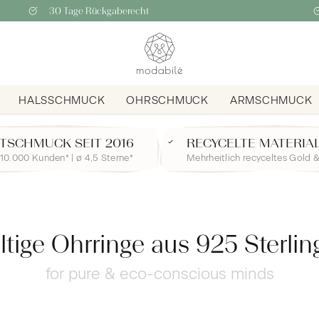
30 Tage Rückgaberecht
HALSSCHMUCK
OHRSCHMUCK
ARMSCHMUCK
TSCHMUCK SEIT 2016
RECYCELTE MATERIA
10.000 Kunden* | ø 4,5 Sterne*
Mehrheitlich recyceltes Gold &
tige Ohrringe aus 925 Sterling 
for pure & eco-conscious minds