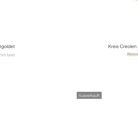
rgoldet
Kreis Creolen
Recyce
mm breit
Ausverkauft