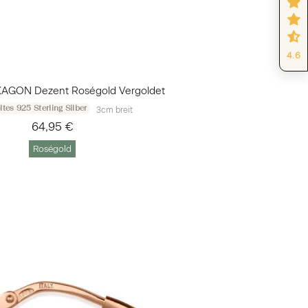
4.6
XAGON Dezent Roségold Vergoldet
tes 925 Sterling Silber
3cm breit
64,95 €
Roségold