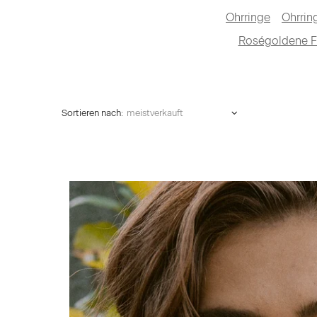
Ohrringe
Ohrrin
Roségoldene F
Sortieren nach: