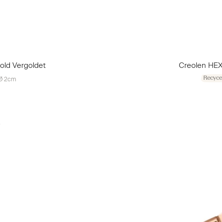
old Vergoldet
Creolen HE
Recycel
Ø 2cm