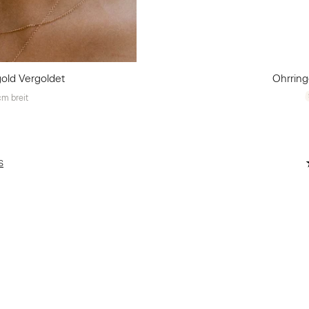
old Vergoldet
Ohrrin
m breit
S