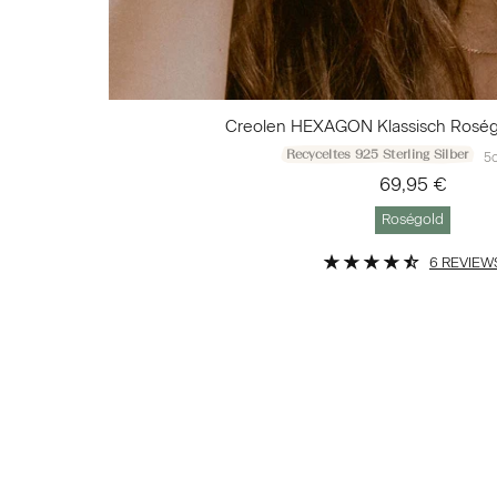
Creolen HEXAGON Klassisch Roség
Recyceltes 925 Sterling Silber
5c
69,95 €
Roségold
6 REVIEW