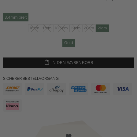
3,4mm breit
16cm
17cm
18.5cm
19cm
20cm
21cm
Gold
IN DEN WARENKORB
SICHERER BESTELLVORGANG: