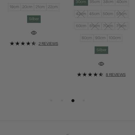
30cm
35cm
38cm
40cm
19cm
20cm
21cm
22cm
42cm
45cm
50cm
55cm
Silber
60cm
65cm
70cm
75cm
80cm
90cm
100cm
2 REVIEWS
Silber
8 REVIEWS