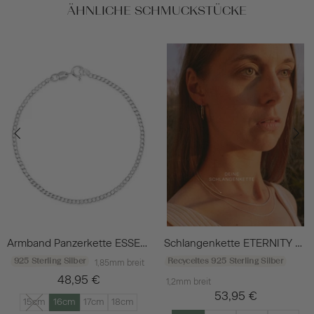
ÄHNLICHE SCHMUCKSTÜCKE
Armband Panzerkette ESSENTIAL Silber
Schlangenkette ETERNITY Dünn Silber
925 Sterling Silber
Recyceltes 925 Sterling Silber
1,85mm breit
48,95 €
1,2mm breit
53,95 €
15cm
16cm
17cm
18cm