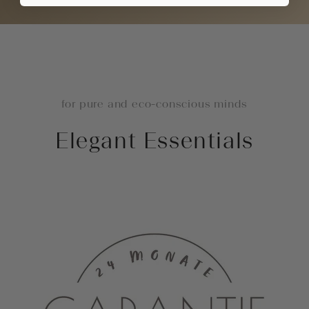
for pure and eco-conscious minds
Elegant Essentials