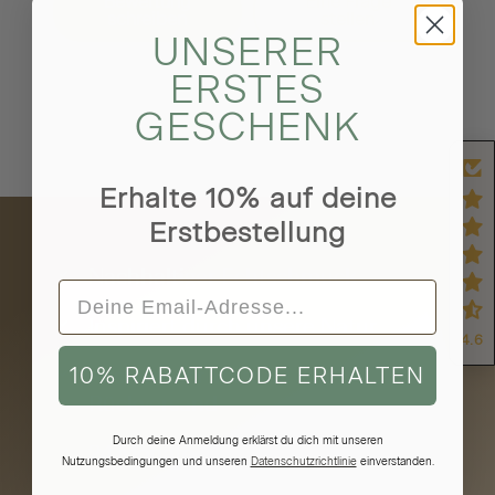
Bewertung
Eine Frage
schreiben
stellen
UNSERER
ERSTES
GESCHENK
Erhalte 10% auf deine
Erstbestellung
Nachhaltiger Echtschmuck
Inspiriert durch unsere Natur
4.6
10% RABATTCODE ERHALTEN
Kostenloser Versand &
Rückversand
Durch deine Anmeldung erklärst du dich mit unseren
24 Monate Garantie
Nutzungsbedingungen und unseren
Datenschutzrichtlinie
einverstanden.