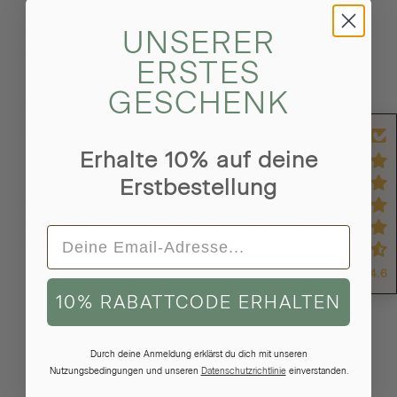
ganzheitlich und gewissenhaft hergestellt
werden. Eine Welt, in der Fairness,
UNSERER
Verantwortungsbewusstsein und Transparenz
ERSTES
nicht nur einen Teil der Wertschöpfungskette
GESCHENK
ausmachen, sondern das tragende Element
sind.
Erhalte 10% auf deine
Dieses Schmuckstück können Sie bei uns in
Erstbestellung
35cm, 38cm, 40cm, 42cm, 45cm, 50cm,
55cm, 60cm, 65cm, 70cm, 75cm, 80cm und
90cm Länge bestellen.
4.6
10% RABATTCODE ERHALTEN
Durch deine Anmeldung erklärst du dich mit unseren
Bekannt aus:
Nutzungsbedingungen und unseren
Datenschutzrichtlinie
einverstanden.