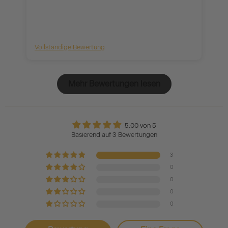
Vollständige Bewertung
Vo
Mehr Bewertungen lesen
5.00 von 5
Basierend auf 3 Bewertungen
3
0
0
0
0