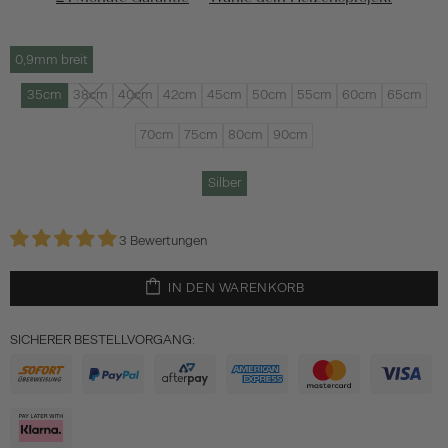
0,9mm breit
35cm
38cm
40cm
42cm
45cm
50cm
55cm
60cm
65cm
70cm
75cm
80cm
90cm
Silber
3 Bewertungen
IN DEN WARENKORB
SICHERER BESTELLVORGANG: