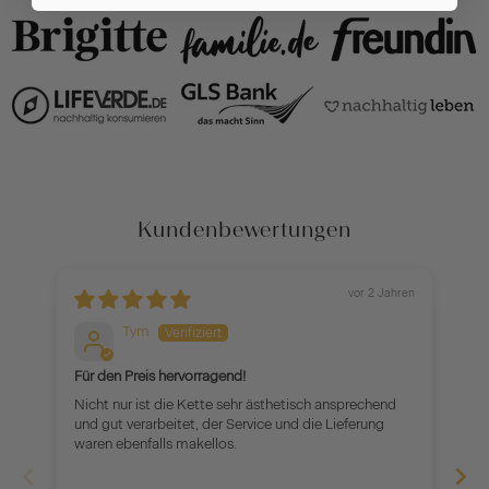
Kundenbewertungen
vor 2 Jahren
Tym
Für den Preis hervorragend!
O
Nicht nur ist die Kette sehr ästhetisch ansprechend
Da
und gut verarbeitet, der Service und die Lieferung
ho
waren ebenfalls makellos.