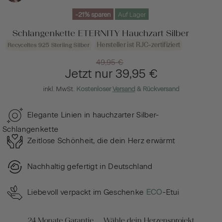
-21%
Auf Lager
Schlangenkette ETERNITY Hauchzart Silber
Hersteller ist RJC-zertifiziert
Recyceltes 925 Sterling Silber
49,95 €
Jetzt nur
39,95 €
inkl. MwSt.
Kostenloser
Versand
& Rückversand
Elegante Linien in hauchzarter Silber-
Schlangenkette
Zeitlose Schönheit, die dein Herz erwärmt
Nachhaltig gefertigt in Deutschland
Liebevoll verpackt im Geschenke
ECO
-Etui
24 Monate Garantie
Wähle dein Herzensprojekt