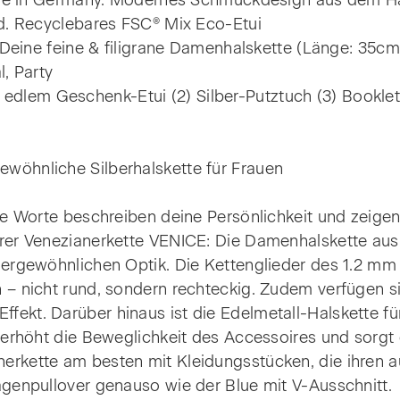
n Germany. Modernes Schmuckdesign aus dem Harz.
nd. Recyclebares FSC® Mix Eco-Etui
 feine & filigrane Damenhalskette (Länge: 35cm - 9
l, Party
lem Geschenk-Etui (2) Silber-Putztuch (3) Booklet.
wöhnliche Silberhalskette für Frauen
se Worte beschreiben deine Persönlichkeit und zeigen,
rer Venezianerkette VENICE: Die Damenhalskette aus 9
ußergewöhnlichen Optik. Die Kettenglieder des 1.2 m
 – nicht rund, sondern rechteckig. Zudem verfügen s
ekt. Darüber hinaus ist die Edelmetall-Halskette fü
 erhöht die Beweglichkeit des Accessoires und sorgt 
erkette am besten mit Kleidungsstücken, die ihren 
agenpullover genauso wie der Blue mit V-Ausschnitt.