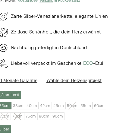
nkl. MwSt.
Kostenloser
Versand
& Rückversand
Zarte Silber-Venezianerkette, elegante Linien
Zeitlose Schönheit, die dein Herz erwärmt
Nachhaltig gefertigt in Deutschland
Liebevoll verpackt im Geschenke
ECO
-Etui
4 Monate Garantie
Wähle dein Herzensprojekt
1,2mm breit
35cm
38cm
40cm
42cm
45cm
50cm
55cm
60cm
65cm
70cm
75cm
80cm
90cm
Silber