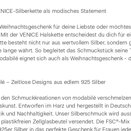
ENICE-Silberkette als modisches Statement
eihnachtsgeschenk für deine Liebste oder möchtest
Mit der VENICE Halskette entscheidest du dich für ei
tte besteht nicht nur aus wertvollem Silber, sondern 
e lange währt. So begleitet das Schmuckstück seine 
dabilé eignet sich auch als Weihnachtsgeschenk - d
é – Zeitlose Designs aus edlem 925 Silber
i den Schmuckkreationen von modabilé verschmelzen
kskunst. Entworfen im Harz und hergestellt in Deutsc
ik und Nachhaltigkeit. Unser Silberschmuck wird auss
m plastikfreien Zellglasbeutel versendet. Die FSC®-Mi
5er Silber in das perfekte Geschenk für Frauen jede