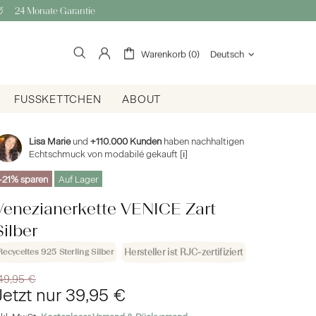
24 Monate Garantie
Warenkorb (0)
Deutsch
FUSSKETTCHEN
ABOUT
Lisa Marie
und
+110.000 Kunden
haben nachhaltigen
Echtschmuck von modabilé gekauft
[ℹ]
-21%
Auf Lager
Venezianerkette VENICE Zart
Silber
Recyceltes 925 Sterling Silber
Hersteller ist RJC-zertifiziert
49,95 €
Jetzt nur
39,95 €