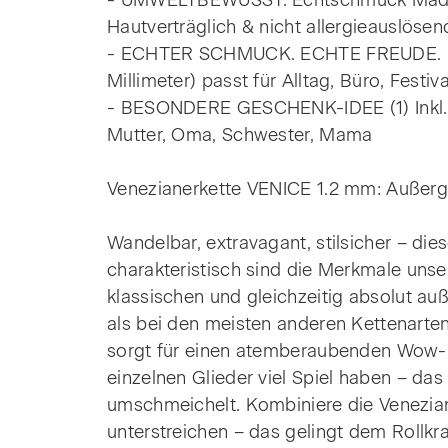
- UMWELTBEWUSST. Echtschmuck Made i
Hautverträglich & nicht allergieauslöse
- ECHTER SCHMUCK. ECHTE FREUDE. Deine
Millimeter) passt für Alltag, Büro, Festiva
- BESONDERE GESCHENK-IDEE (1) Inkl. ed
Mutter, Oma, Schwester, Mama
Venezianerkette VENICE 1.2 mm: Außerge
Wandelbar, extravagant, stilsicher – die
charakteristisch sind die Merkmale unse
klassischen und gleichzeitig absolut a
als bei den meisten anderen Kettenarten
sorgt für einen atemberaubenden Wow-Eff
einzelnen Glieder viel Spiel haben – das
umschmeichelt. Kombiniere die Venezian
unterstreichen – das gelingt dem Rollkr