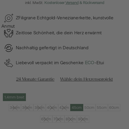
inkl. MwSt.
Kostenloser
Versand
& Rückversand
ZFiligrane Echtgold-Venezianerkette, kunstvolle
Anmut
Zeitlose Schönheit, die dein Herz erwärmt
Nachhaltig gefertigt in Deutschland
Liebevoll verpackt im Geschenke
ECO
-Etui
24 Monate Garantie
Wähle dein Herzensprojekt
1,4mm breit
34cm
36cm
38cm
40cm
42cm
45cm
50cm
55cm
60cm
65cm
70cm
80cm
90cm