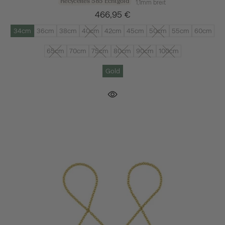
Recyceltes 585 Echtgold
1,1mm breit
466,95 €
34cm
36cm
38cm
40cm
42cm
45cm
50cm
55cm
60cm
65cm
70cm
75cm
80cm
90cm
100cm
Gold