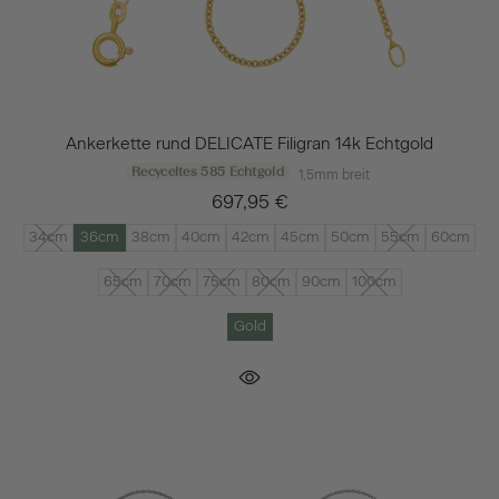
Ankerkette rund DELICATE Filigran 14k Echtgold
Recyceltes 585 Echtgold
1,5mm breit
697,95 €
34cm
36cm
38cm
40cm
42cm
45cm
50cm
55cm
60cm
65cm
70cm
75cm
80cm
90cm
100cm
Gold