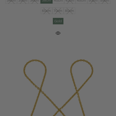
34cm
35cm
36cm
38cm
40cm
42cm
45cm
50cm
55cm
60cm
70cm
80cm
Gold