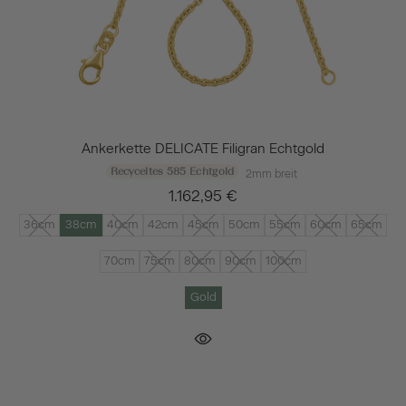
Ankerkette DELICATE Filigran Echtgold
Recyceltes 585 Echtgold
2mm breit
1.162,95 €
36cm
38cm
40cm
42cm
45cm
50cm
55cm
60cm
65cm
70cm
75cm
80cm
90cm
100cm
Gold