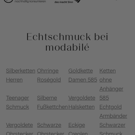
Echtschmuck bei
modabilé
Silberketten
Ohrringe
Goldkette
Ketten
Herren
Roségold
Damen 585
ohne
Anhänger
Teenager
Silberne
Vergoldete
585
Schmuck
Fußkettchen
Halsketten
Echtgold
Armbänder
Vergoldete
Schwarze
Eckige
Schwarzer
Ohrstecker
Ohrstecker
Creolen
Schmuck