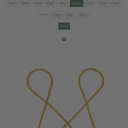
36cm
38cm
40cm
42cm
45cm
50cm
55cm
60cm
65cm
70cm
80cm
90cm
100cm
Gold