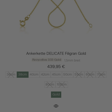
Ankerkette DELICATE Filigran Gold
Recyceltes 333 Gold
1,5mm breit
439,95 €
36cm
38cm
40cm
42cm
45cm
50cm
55cm
60cm
70cm
80cm
100cm
Gold