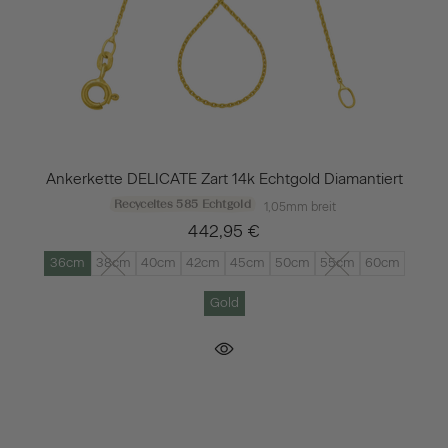
Ankerkette DELICATE Zart 14k Echtgold Diamantiert
Recyceltes 585 Echtgold
1,05mm breit
442,95 €
36cm
38cm
40cm
42cm
45cm
50cm
55cm
60cm
Gold