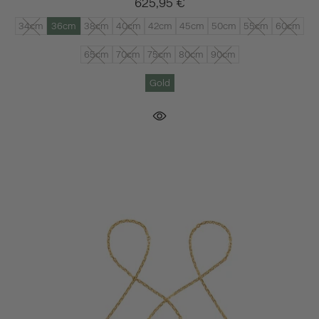
625,95 €
34cm
36cm
38cm
40cm
42cm
45cm
50cm
55cm
60cm
65cm
70cm
75cm
80cm
90cm
Gold