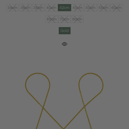
34cm
36cm
38cm
40cm
42cm
45cm
50cm
55cm
60cm
65cm
70cm
80cm
Gold