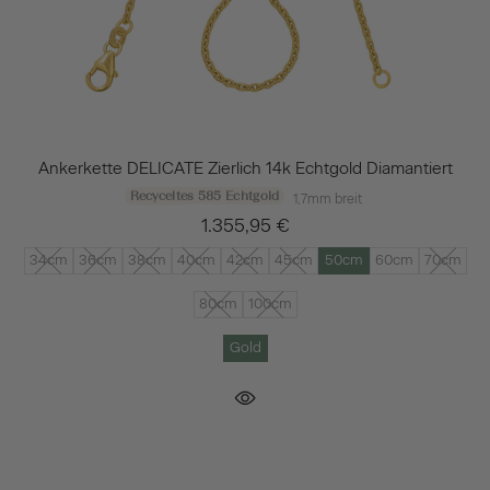
Ankerkette DELICATE Zierlich 14k Echtgold Diamantiert
Recyceltes 585 Echtgold
1,7mm breit
1.355,95 €
34cm
36cm
38cm
40cm
42cm
45cm
50cm
60cm
70cm
80cm
100cm
Gold