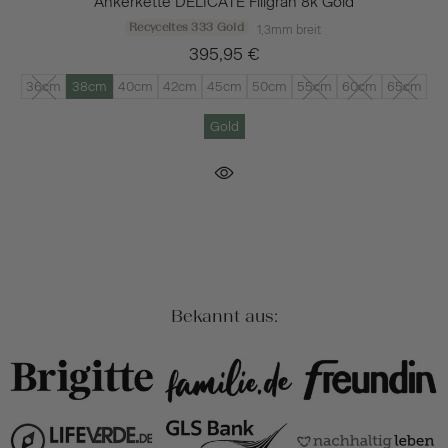
Ankerkette DELICATE Filigran 8k Gold
Recyceltes 333 Gold
1,3mm breit
395,95 €
36cm
38cm
40cm
42cm
45cm
50cm
55cm
60cm
65cm
Gold
Bekannt aus: