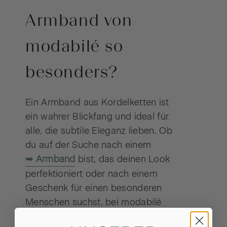
Armband von
modabilé so
besonders?
Ein Armband aus Kordelketten ist
ein wahrer Blickfang und ideal für
alle, die subtile Eleganz lieben. Ob
du auf der Suche nach einem
Armband
bist, das deinen Look
perfektioniert oder nach einem
Geschenk für einen besonderen
Menschen suchst, bei modabilé
findest du eine vielfältige Auswahl