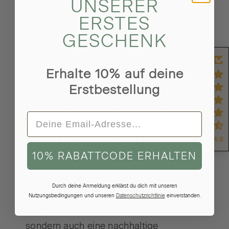
UNSERER
an hochwertigen Schmuckstücken.
ERSTES
Armband aus
GESCHENK
zertifiziertem
Erhalte 10% auf deine
925er Sterling
Erstbestellung
Silber – langlebig
& umweltbewusst
4.6
10% RABATTCODE ERHALTEN
Ein Armband aus 925 Sterling
Silber, das du im modabilé
Durch deine Anmeldung erklärst du dich mit unseren
Onlineshop bestellen kannst, ist
Nutzungsbedingungen und unseren
Datenschutzrichtlinie
einverstanden.
nicht nur ein stilvolles Accessoire,
sondern auch eine nachhaltige