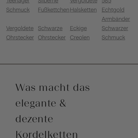
Teenager
Silberne
Vergoldete
585
Schmuck
Fußkettchen
Halsketten
Echtgold
Armbänder
Vergoldete
Schwarze
Eckige
Schwarzer
Ohrstecker
Ohrstecker
Creolen
Schmuck
Was macht das
elegante &
dezente
Kordelketten