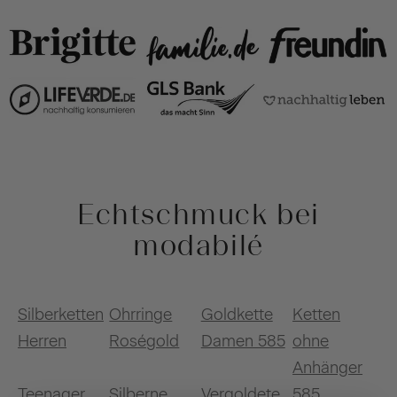
Echtschmuck bei
modabilé
Silberketten
Ohrringe
Goldkette
Ketten
Herren
Roségold
Damen 585
ohne
Anhänger
Teenager
Silberne
Vergoldete
585