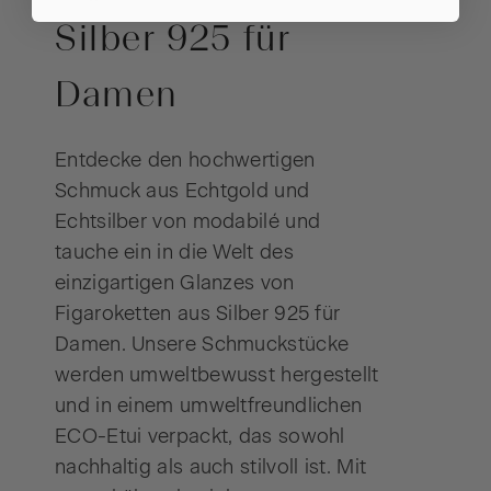
Silber 925 für
Damen
Entdecke den hochwertigen
Schmuck aus Echtgold und
Echtsilber von modabilé und
tauche ein in die Welt des
einzigartigen Glanzes von
Figaroketten aus Silber 925 für
Damen. Unsere Schmuckstücke
werden umweltbewusst hergestellt
und in einem umweltfreundlichen
ECO-Etui verpackt, das sowohl
nachhaltig als auch stilvoll ist. Mit