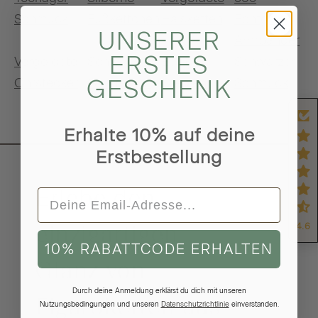
Schmuck
Fußkettchen
Halsketten
Echtgold
UNSERER
Armbänder
ERSTES
Vergoldete
Schwarze
Eckige
Schwarzer
GESCHENK
Ohrstecker
Ohrstecker
Creolen
Schmuck
Erhalte 10% auf deine
Erstbestellung
Erlebe den
einzigartigen
4.6
10% RABATTCODE ERHALTEN
Glanz von
Durch deine Anmeldung erklärst du dich mit unseren
Figaroketten aus
Nutzungsbedingungen und unseren
Datenschutzrichtlinie
einverstanden.