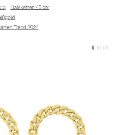
old
Halsketten 45 cm
eißgold
ketten Trend 2024