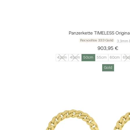
Panzerkette TIMELESS Origina
Recyceltes 333 Gold
3,3mm b
903,95 €
42cm
45cm
50cm
55cm
60cm
65
Gold