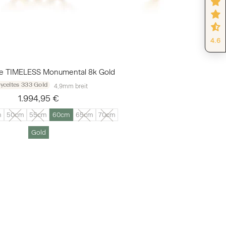
4.6
te TIMELESS Monumental 8k Gold
yceltes 333 Gold
4,9mm breit
1.994,95 €
m
50cm
55cm
60cm
65cm
70cm
Gold