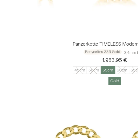
Panzerkette TIMELESS Modern
Recyceltes 333 Gold
3,4mm b
1.983,95 €
45cm
50cm
55cm
60cm
65
Gold