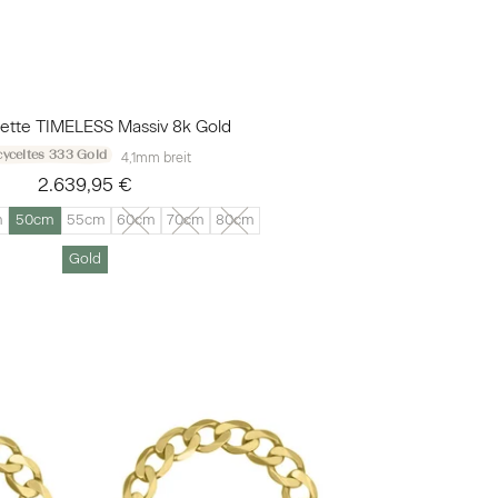
ette TIMELESS Massiv 8k Gold
yceltes 333 Gold
4,1mm breit
2.639,95 €
m
50cm
55cm
60cm
70cm
80cm
Gold