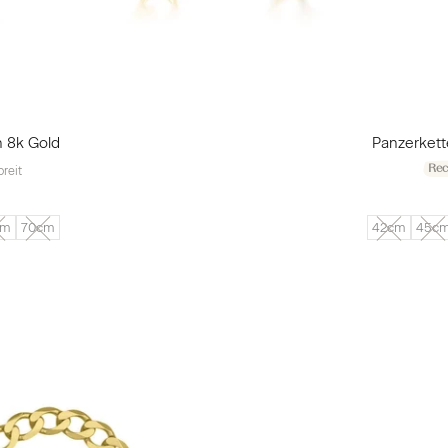
 8k Gold
Panzerket
Rec
reit
cm
70cm
42cm
45c