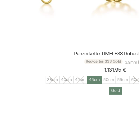
Panzerkette TIMELESS Robust
Recyceltes 333 Gold
3,9mm b
1.131,95 €
38cm
40cm
42cm
45cm
50cm
55cm
60
Gold