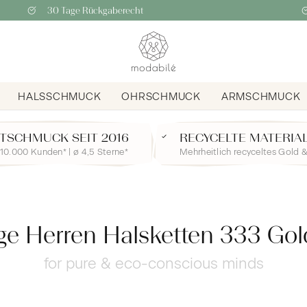
30 Tage Rückgaberecht
HALSSCHMUCK
OHRSCHMUCK
ARMSCHMUCK
TSCHMUCK SEIT 2016
RECYCELTE MATERIA
10.000 Kunden* | ø 4,5 Sterne*
Mehrheitlich recyceltes Gold &
ge Herren Halsketten 333 Gold
for pure & eco-conscious minds