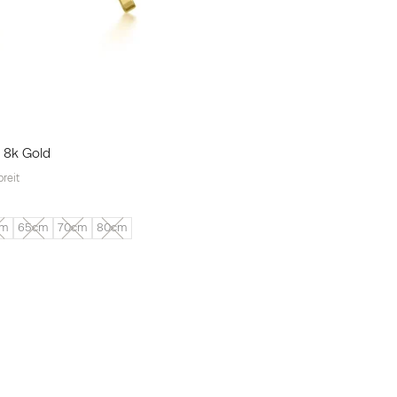
 8k Gold
reit
cm
65cm
70cm
80cm