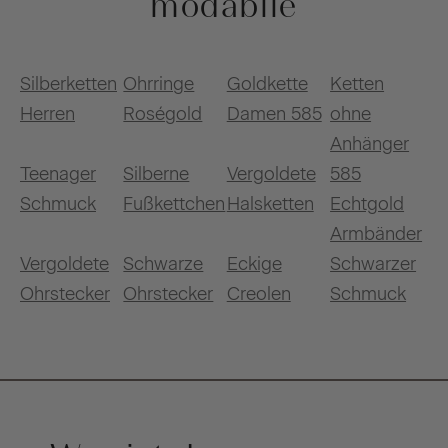
modabilé
Silberketten
Ohrringe
Goldkette
Ketten
Herren
Roségold
Damen 585
ohne
Anhänger
Teenager
Silberne
Vergoldete
585
Schmuck
Fußkettchen
Halsketten
Echtgold
Armbänder
Vergoldete
Schwarze
Eckige
Schwarzer
Ohrstecker
Ohrstecker
Creolen
Schmuck