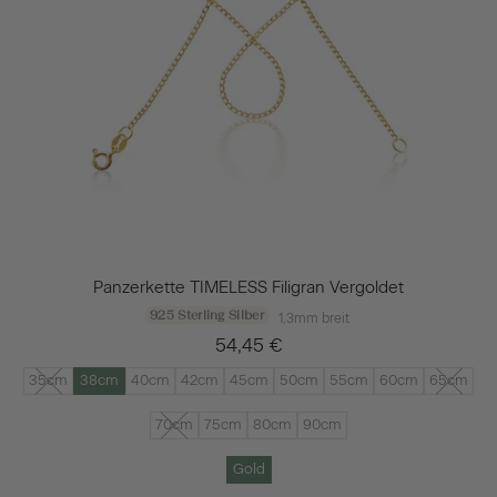
Panzerkette TIMELESS Filigran Vergoldet
925 Sterling Silber
1,3mm breit
54,45 €
35cm
38cm
40cm
42cm
45cm
50cm
55cm
60cm
65cm
70cm
75cm
80cm
90cm
Gold