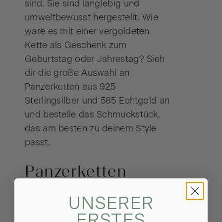
sind. Sie sind langlebig und
umweltbewusst hergestellt. Wie
wäre es mit einer vergoldeten
Kette als Geschenk zum
Geburtstag oder Jahrestag? Sieh
dir die große Auswahl an
Panzerketten aus 925
Sterlingsilber und 585 Echtgold an
und bestelle das Schmuckstück,
das am besten zu deinem Style
passt.
Panzerketten
vergoldet für
UNSERER
ERSTES
Damen – stilvoll,