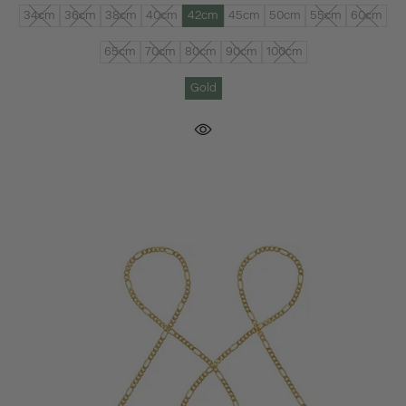
34cm
36cm
38cm
40cm
42cm
45cm
50cm
55cm
60cm
65cm
70cm
80cm
90cm
100cm
Gold