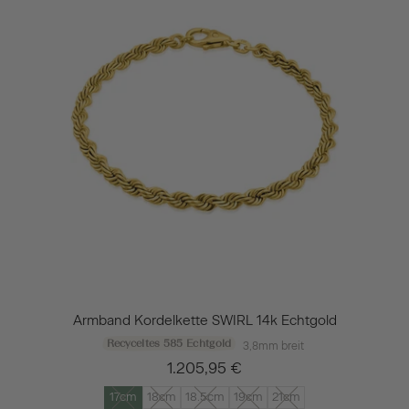
Armband Kordelkette SWIRL 14k Echtgold
Recyceltes 585 Echtgold
3,8mm breit
1.205,95 €
17cm
18cm
18.5cm
19cm
21cm