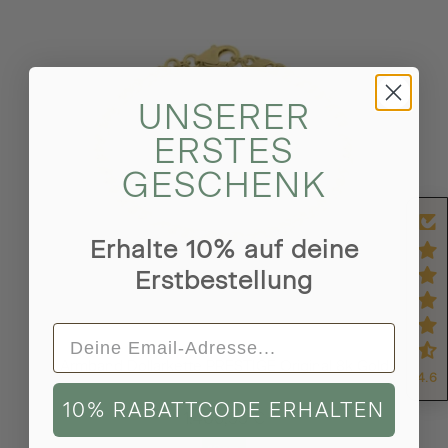
UNSERER
ERSTES
GESCHENK
Erhalte 10% auf deine
Erstbestellung
Armband Dollarkette PRESTIGE Original 8k Gold
4.6
Recyceltes 333 Gold
3,7mm breit
10% RABATTCODE ERHALTEN
1.406,95 €