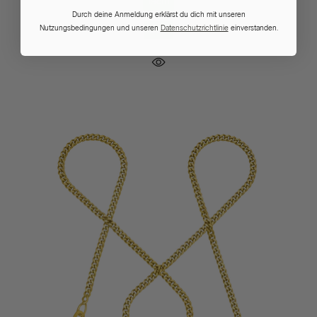
16cm
19cm
22cm
Durch deine Anmeldung erklärst du dich mit unseren
Nutzungsbedingungen und unseren
Datenschutzrichtlinie
einverstanden.
Gold