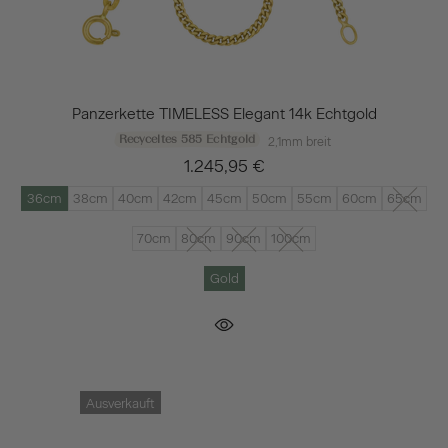
Panzerkette TIMELESS Elegant 14k Echtgold
Recyceltes 585 Echtgold
2,1mm breit
1.245,95 €
36cm
38cm
40cm
42cm
45cm
50cm
55cm
60cm
65cm
70cm
80cm
90cm
100cm
Gold
Ausverkauft