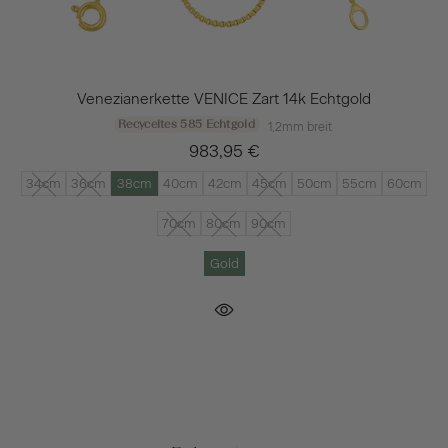
Venezianerkette VENICE Zart 14k Echtgold
Recyceltes 585 Echtgold
1,2mm breit
983,95 €
34cm
36cm
38cm
40cm
42cm
45cm
50cm
55cm
60cm
70cm
80cm
90cm
Gold