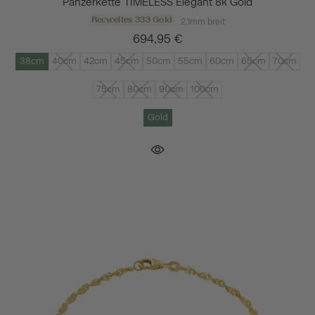
Panzerkette TIMELESS Elegant 8k Gold
Recyceltes 333 Gold
2,1mm breit
694,95 €
38cm
40cm
42cm
45cm
50cm
55cm
60cm
65cm
70cm
75cm
80cm
90cm
100cm
Gold