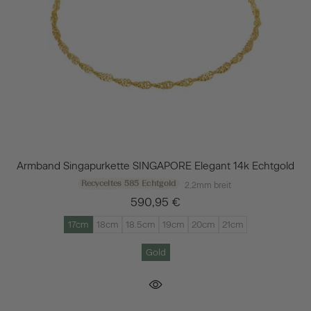
Armband Singapurkette SINGAPORE Elegant 14k Echtgold
Recyceltes 585 Echtgold
2,2mm breit
590,95 €
17cm
18cm
18.5cm
19cm
20cm
21cm
Gold