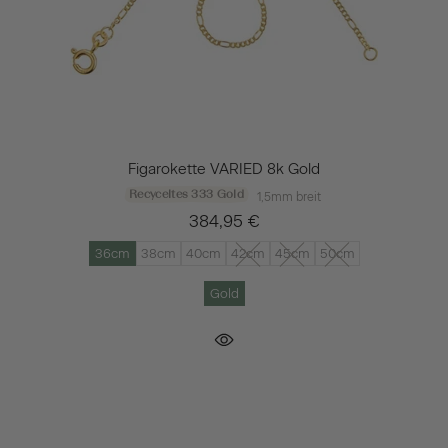
Figarokette VARIED 8k Gold
Recyceltes 333 Gold
1,5mm breit
384,95 €
36cm
38cm
40cm
42cm
45cm
50cm
Gold