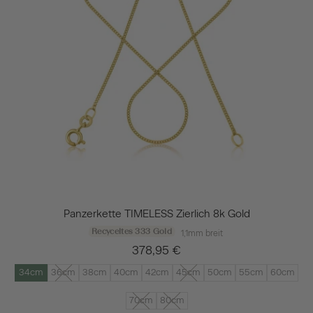
Panzerkette TIMELESS Zierlich 8k Gold
Recyceltes 333 Gold
1,1mm breit
378,95 €
34cm
36cm
38cm
40cm
42cm
45cm
50cm
55cm
60cm
70cm
80cm