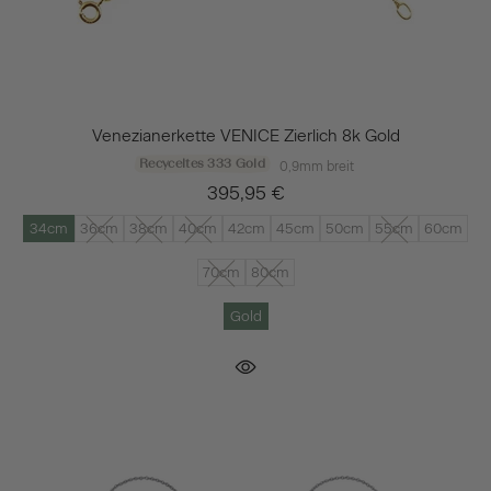
Venezianerkette VENICE Zierlich 8k Gold
Recyceltes 333 Gold
0,9mm breit
395,95 €
34cm
36cm
38cm
40cm
42cm
45cm
50cm
55cm
60cm
70cm
80cm
Gold