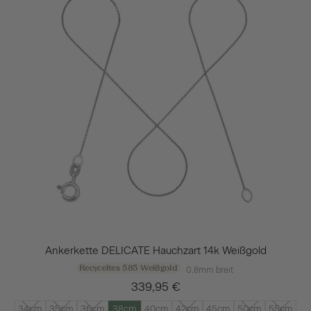
Ankerkette DELICATE Hauchzart 14k Weißgold
Recyceltes 585 Weißgold
0,8mm breit
339,95 €
34cm
35cm
36cm
38cm
40cm
42cm
45cm
50cm
55cm