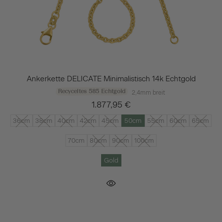
Ankerkette DELICATE Minimalistisch 14k Echtgold
Recyceltes 585 Echtgold
2,4mm breit
1.877,95 €
36cm
38cm
40cm
42cm
45cm
50cm
55cm
60cm
65cm
70cm
80cm
90cm
100cm
Gold