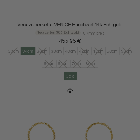
Venezianerkette VENICE Hauchzart 14k Echtgold
Recyceltes 585 Echtgold
0,7mm breit
455,95 €
30cm
34cm
36cm
38cm
40cm
42cm
45cm
50cm
55cm
60cm
65cm
70cm
80cm
Gold