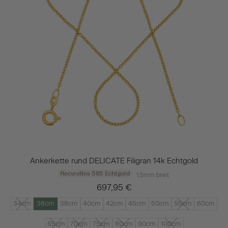
Ankerkette rund DELICATE Filigran 14k Echtgold
Recyceltes 585 Echtgold
1,5mm breit
697,95 €
34cm
36cm
38cm
40cm
42cm
45cm
50cm
55cm
60cm
65cm
70cm
75cm
80cm
90cm
100cm