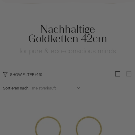
Nachhaltige
Goldketten 42cm
for pure & eco-conscious minds
SHOW FILTER
(46)
Sortieren nach: