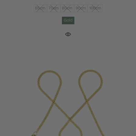
65cm
70cm
80cm
90cm
100cm
Gold