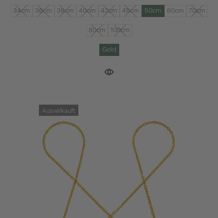
34cm
36cm
38cm
40cm
42cm
45cm
50cm
60cm
70cm
80cm
100cm
Gold
Ausverkauft