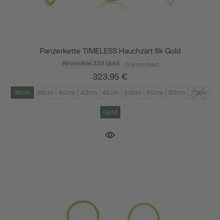
Panzerkette TIMELESS Hauchzart 8k Gold
Recyceltes 333 Gold
0,8mm breit
323,95 €
36cm
38cm
40cm
42cm
45cm
50cm
55cm
60cm
70cm
Gold