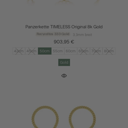
Panzerkette TIMELESS Original 8k Gold
Recyceltes 333 Gold
3,3mm breit
903,95 €
42cm
45cm
50cm
55cm
60cm
65cm
70cm
80cm
Gold