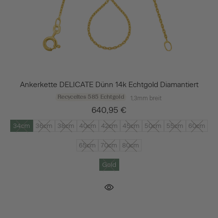
Ankerkette DELICATE Dünn 14k Echtgold Diamantiert
Recyceltes 585 Echtgold
1,3mm breit
640,95 €
34cm
36cm
38cm
40cm
42cm
45cm
50cm
55cm
60cm
65cm
70cm
80cm
Gold