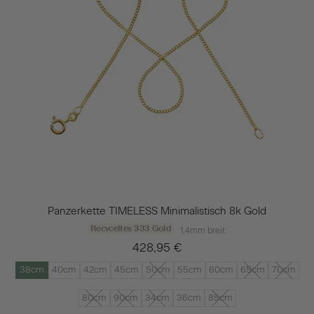
Panzerkette TIMELESS Minimalistisch 8k Gold
Recyceltes 333 Gold
1,4mm breit
428,95 €
38cm
40cm
42cm
45cm
50cm
55cm
60cm
65cm
70cm
80cm
90cm
34cm
36cm
85cm