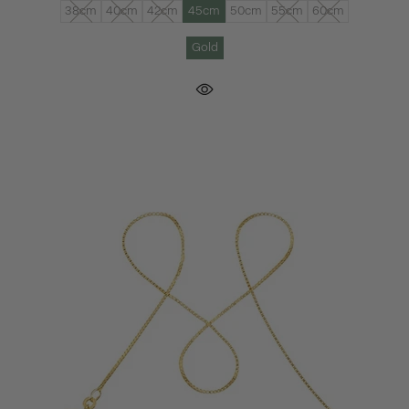
38cm
40cm
42cm
45cm
50cm
55cm
60cm
Gold