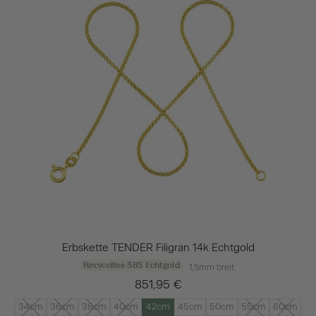
Erbskette TENDER Filigran 14k Echtgold
Recyceltes 585 Echtgold
1,5mm breit
851,95 €
34cm
36cm
38cm
40cm
42cm
45cm
50cm
55cm
60cm