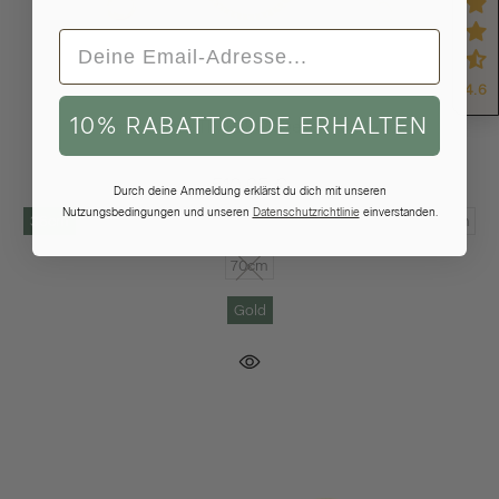
4.6
10% RABATTCODE ERHALTEN
Panzerkette TIMELESS Dezent 8k Gold
Recyceltes 333 Gold
1,6mm breit
510,95 €
Durch deine Anmeldung erklärst du dich mit unseren
Nutzungsbedingungen und unseren
Datenschutzrichtlinie
einverstanden.
36cm
38cm
40cm
42cm
45cm
50cm
55cm
60cm
65cm
70cm
Gold