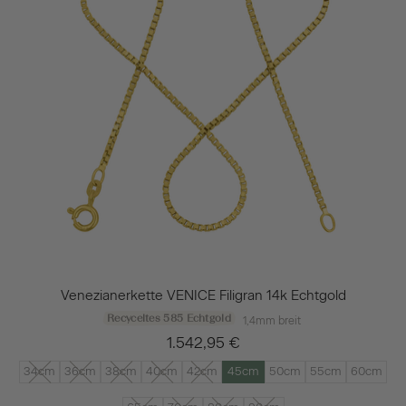
Venezianerkette VENICE Filigran 14k Echtgold
Recyceltes 585 Echtgold
1,4mm breit
1.542,95 €
34cm
36cm
38cm
40cm
42cm
45cm
50cm
55cm
60cm