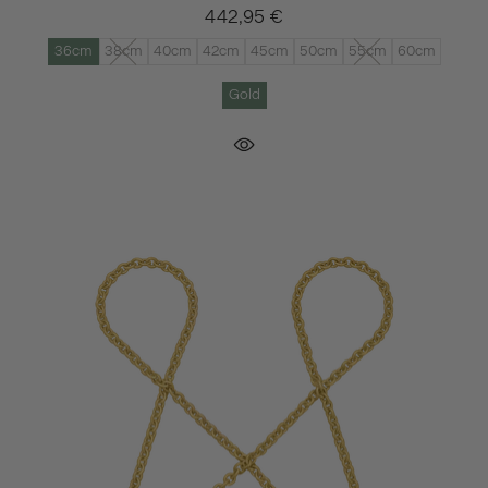
442,95 €
36cm
38cm
40cm
42cm
45cm
50cm
55cm
60cm
Gold