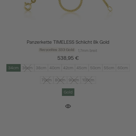
Panzerkette TIMELESS Schlicht 8k Gold
Recyceltes 333 Gold
1,7mm breit
538,95 €
34cm
36cm
38cm
40cm
42cm
45cm
50cm
55cm
60cm
70cm
80cm
90cm
100cm
Gold