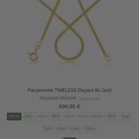
Panzerkette TIMELESS Elegant 8k Gold
Recyceltes 333 Gold
2,1mm breit
694,95 €
38cm
40cm
42cm
45cm
50cm
55cm
60cm
65cm
70cm
75cm
80cm
90cm
100cm