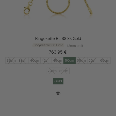
Bingokette BLISS 8k Gold
Recyceltes 333 Gold
1,3mm breit
763,95 €
36cm
38cm
40cm
42cm
45cm
50cm
55cm
60cm
65cm
70cm
80cm
Gold