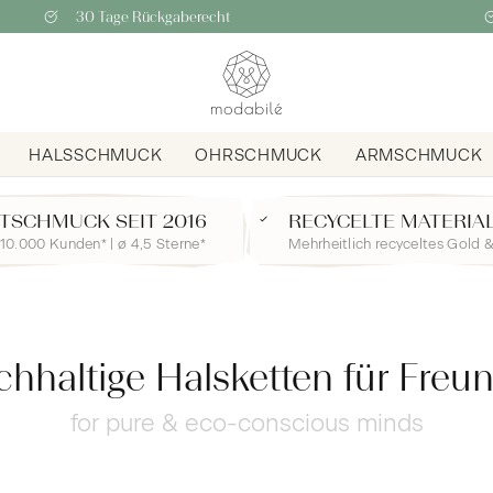
30 Tage Rückgaberecht
HALSSCHMUCK
OHRSCHMUCK
ARMSCHMUCK
TSCHMUCK SEIT 2016
RECYCELTE MATERIA
10.000 Kunden* | ø 4,5 Sterne*
Mehrheitlich recyceltes Gold &
hhaltige Halsketten für Freu
for pure & eco-conscious minds