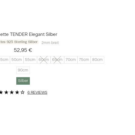
ette TENDER Elegant Silber
tes 925 Sterling Silber
2mm breit
52,95 €
45cm
50cm
55cm
60cm
65cm
70cm
75cm
80cm
90cm
Silber
6 REVIEWS