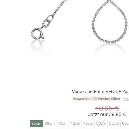
Venezianerkette VENICE Zart
Recyceltes 925 Sterling Silber
1,2
49,95 €
Jetzt nur
39,95 €
35cm
38cm
40cm
42cm
45cm
50cm
55cm
60