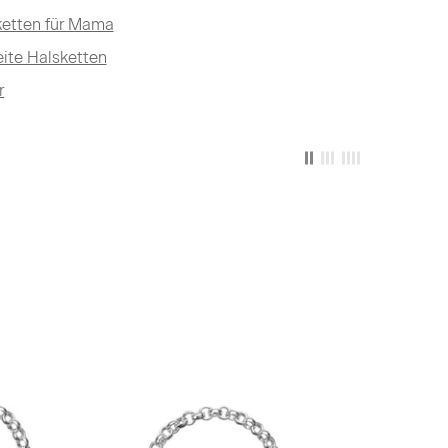
ketten für Mama
eite Halsketten
r