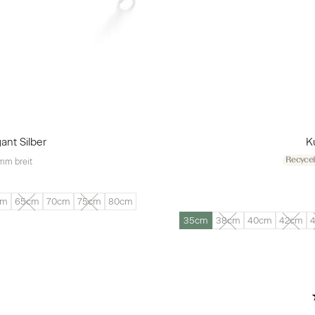
nt Silber
K
Recycel
mm breit
cm
65cm
70cm
75cm
80cm
35cm
38cm
40cm
42cm