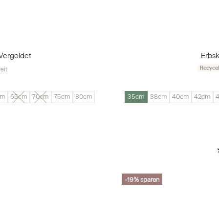
Vergoldet
Erbsk
Recycel
eit
cm
65cm
70cm
75cm
80cm
35cm
38cm
40cm
42cm
-19%