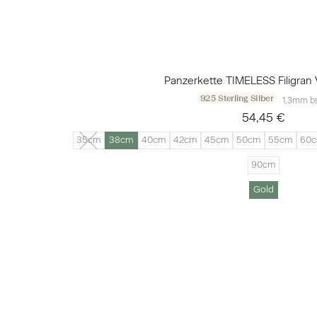
Panzerkette TIMELESS Filigran 
925 Sterling Silber
1,3mm br
54,45 €
35cm
38cm
40cm
42cm
45cm
50cm
55cm
60
90cm
Gold