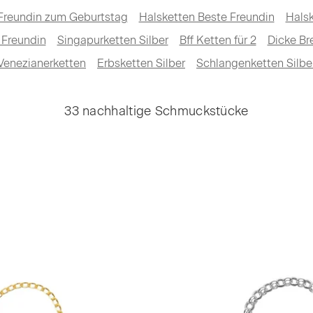
Freundin zum Geburtstag
Halsketten Beste Freundin
Hals
 Freundin
Singapurketten Silber
Bff Ketten für 2
Dicke Br
Venezianerketten
Erbsketten Silber
Schlangenketten Silbe
33 nachhaltige Schmuckstücke