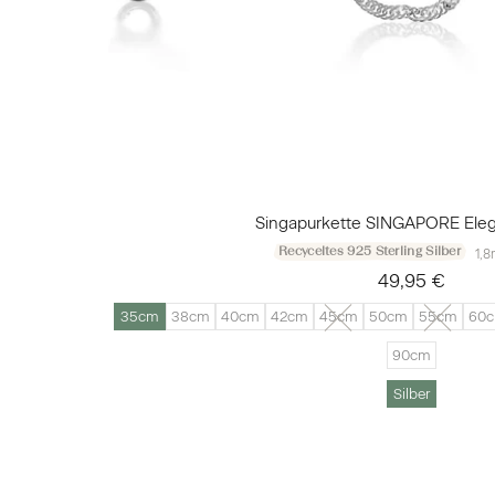
Singapurkette SINGAPORE Elega
Recyceltes 925 Sterling Silber
1,8
49,95 €
35cm
38cm
40cm
42cm
45cm
50cm
55cm
60
90cm
Silber