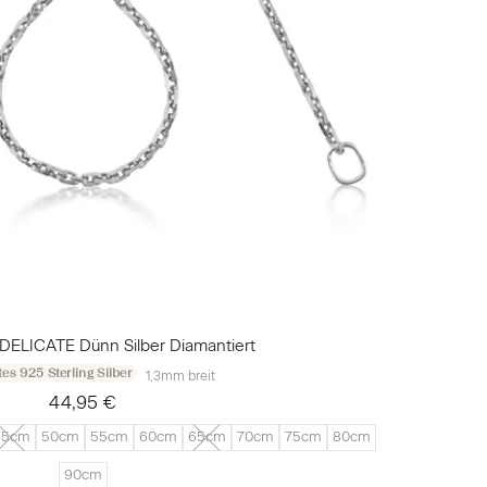
DELICATE Dünn Silber Diamantiert
es 925 Sterling Silber
1,3mm breit
44,95 €
45cm
50cm
55cm
60cm
65cm
70cm
75cm
80cm
90cm