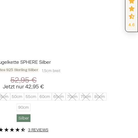
4.6
ugelkette SPHERE Silber
tes 925 Sterling Silber
1,5cm breit
52,95 €
Jetzt nur
42,95 €
45cm
50cm
55cm
60cm
65cm
70cm
75cm
80cm
90cm
Silber
3 REVIEWS