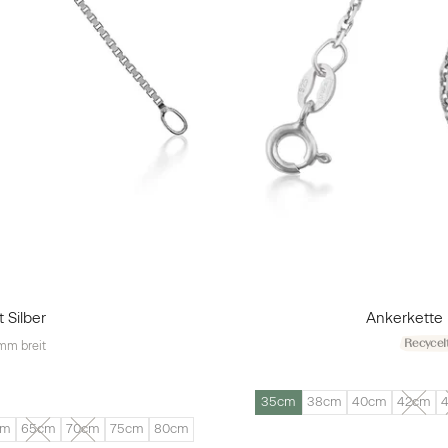
 Silber
Ankerkette 
Recycelt
mm breit
35cm
38cm
40cm
42cm
cm
65cm
70cm
75cm
80cm