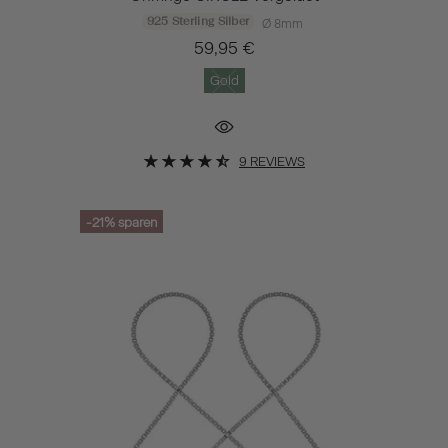
925 Sterling Silber
Ø 8mm
59,95 €
Gold
9 REVIEWS
-21%