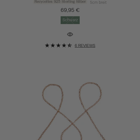
Recyceltes 925 Sterling Silber
5cm breit
69,95 €
Schwarz
6 REVIEWS