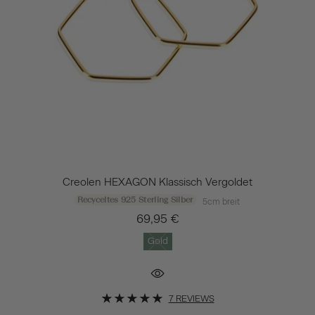
Creolen HEXAGON Klassisch Vergoldet
Recyceltes 925 Sterling Silber
5cm breit
69,95 €
Gold
7 REVIEWS