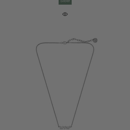
Silber