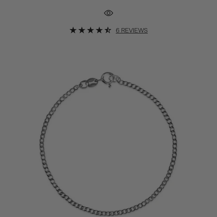
6 REVIEWS