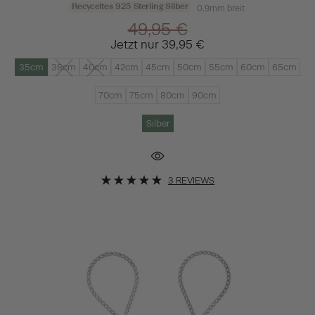
Recyceltes 925 Sterling Silber
0,9mm breit
49,95 €
Jetzt nur
39,95 €
35cm
38cm
40cm
42cm
45cm
50cm
55cm
60cm
65cm
70cm
75cm
80cm
90cm
Silber
3 REVIEWS