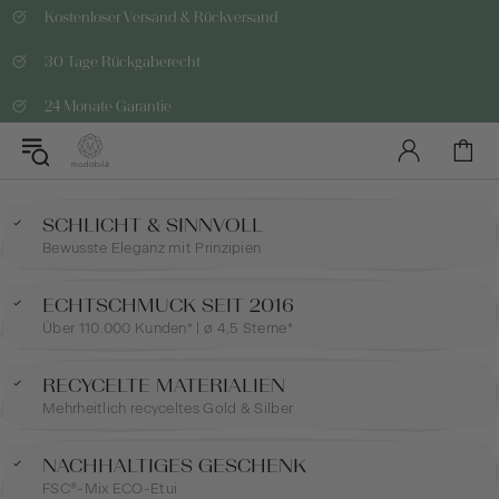
Kostenloser Versand & Rückversand
30 Tage Rückgaberecht
24 Monate Garantie
SCHLICHT & SINNVOLL
Bewusste Eleganz mit Prinzipien
ECHTSCHMUCK SEIT 2016
Über 110.000 Kunden* | ø 4,5 Sterne*
RECYCELTE MATERIALIEN
Mehrheitlich recyceltes Gold & Silber
NACHHALTIGES GESCHENK
FSC®-Mix ECO-Etui