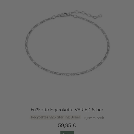
Fußkette Figarokette VARIED Silber
Recyceltes 925 Sterling Silber
2,2mm breit
59,95 €