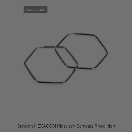
Ausverkauft
Creolen HEXAGON Klassisch Schwarz Rhodiniert