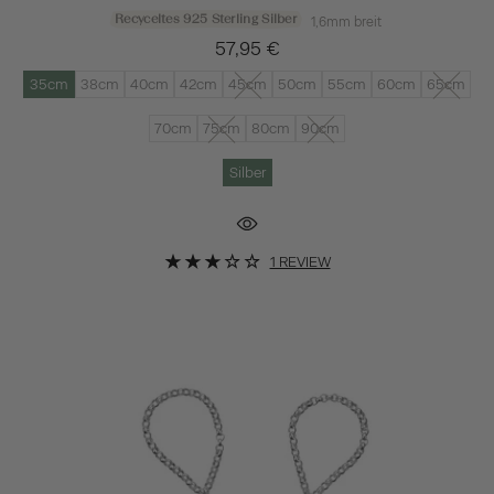
Recyceltes 925 Sterling Silber
1,6mm breit
57,95 €
35cm
38cm
40cm
42cm
45cm
50cm
55cm
60cm
65cm
70cm
75cm
80cm
90cm
Silber
1 REVIEW