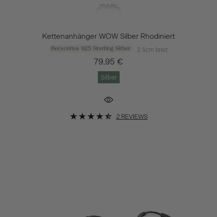
Kettenanhänger WOW Silber Rhodiniert
Recyceltes 925 Sterling Silber
2,5cm breit
79,95 €
Silber
2 REVIEWS