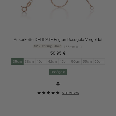
Ankerkette DELICATE Filigran Roségold Vergoldet
925 Sterling Silber
1,55mm breit
58,95 €
35cm
38cm
40cm
42cm
45cm
50cm
55cm
60cm
Roségold
5 REVIEWS