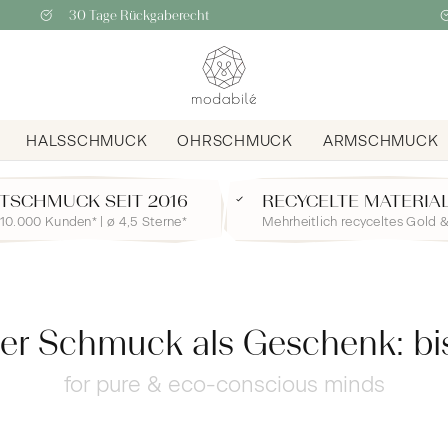
30 Tage Rückgaberecht
HALSSCHMUCK
OHRSCHMUCK
ARMSCHMUCK
TSCHMUCK SEIT 2016
RECYCELTE MATERIA
10.000 Kunden* | ø 4,5 Sterne*
Mehrheitlich recyceltes Gold &
er Schmuck als Geschenk: bi
for pure & eco-conscious minds