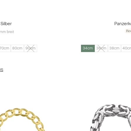
Silber
Panzerk
Re
mm breit
70cm
80cm
90cm
34cm
36cm
38cm
40c
WS