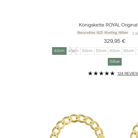
Königskette ROYAL Original 
Recyceltes 925 Sterling Silber
2,8
329,95 €
40cm
45cm
50cm
55cm
60cm
65cm
Silber
124 REVIE