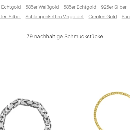
 Echtgold
585er Weißgold
585er Echtgold
925er Silber
ten Silber
Schlangenketten Vergoldet
Creolen Gold
Pan
79 nachhaltige Schmuckstücke