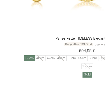
Panzerkette TIMELESS Elegant
Recyceltes 333 Gold
2,1mm b
694,95 €
38cm
40cm
42cm
45cm
50cm
55cm
60cm
65
100cm
Gold