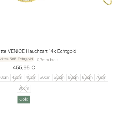
tte VENICE Hauchzart 14k Echtgold
eltes 585 Echtgold
0,7mm breit
455,95 €
40cm
42cm
45cm
50cm
55cm
60cm
65cm
70cm
80cm
Gold