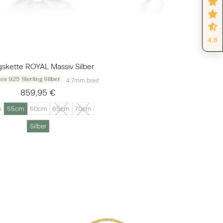
4.6
skette ROYAL Massiv Silber
es 925 Sterling Silber
4,7mm breit
859,95 €
m
55cm
60cm
65cm
70cm
Silber