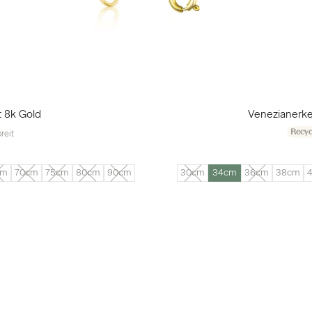
 8k Gold
Venezianerke
Recyc
reit
cm
70cm
75cm
80cm
90cm
30cm
34cm
36cm
38cm