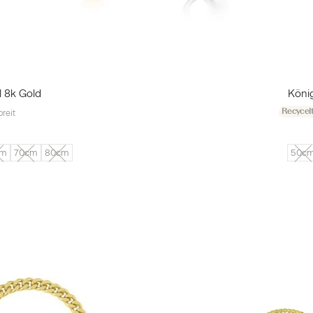
l 8k Gold
König
Recycelt
reit
cm
70cm
80cm
50c