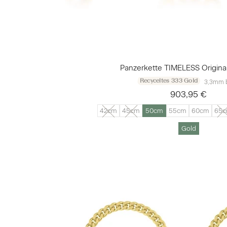
Panzerkette TIMELESS Origina
Recyceltes 333 Gold
3,3mm b
903,95 €
42cm
45cm
50cm
55cm
60cm
65
Gold