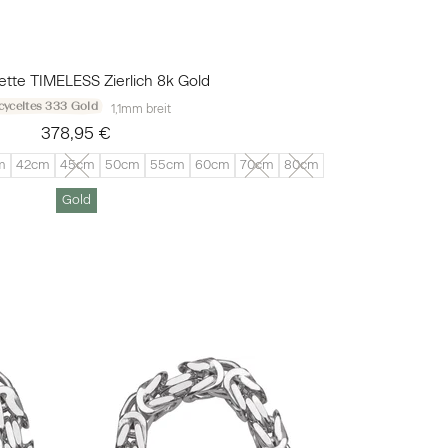
ette TIMELESS Zierlich 8k Gold
cyceltes 333 Gold
1,1mm breit
378,95 €
m
42cm
45cm
50cm
55cm
60cm
70cm
80cm
Gold