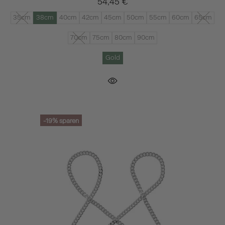
54,45 €
35cm
38cm
40cm
42cm
45cm
50cm
55cm
60cm
65cm
70cm
75cm
80cm
90cm
Gold
-19%