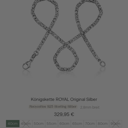
Königskette ROYAL Original Silber
Recyceltes 925 Sterling Silber
2,8mm breit
329,95 €
40cm
45cm
50cm
55cm
60cm
65cm
70cm
80cm
90cm