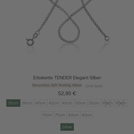
Erbskette TENDER Elegant Silber
Recyceltes 925 Sterling Silber
2mm breit
52,95 €
35cm
38cm
40cm
42cm
45cm
50cm
55cm
60cm
65cm
70cm
75cm
80cm
90cm
Silber