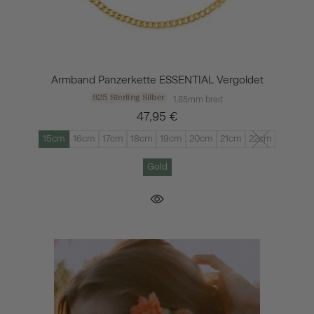
Armband Panzerkette ESSENTIAL Vergoldet
925 Sterling Silber
1,85mm breit
47,95 €
15cm
16cm
17cm
18cm
19cm
20cm
21cm
22cm
Gold