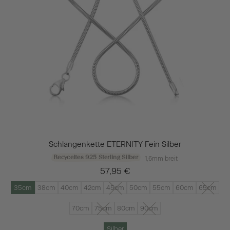
Schlangenkette ETERNITY Fein Silber
Recyceltes 925 Sterling Silber
1,6mm breit
57,95 €
35cm
38cm
40cm
42cm
45cm
50cm
55cm
60cm
65cm
70cm
75cm
80cm
90cm
Silber