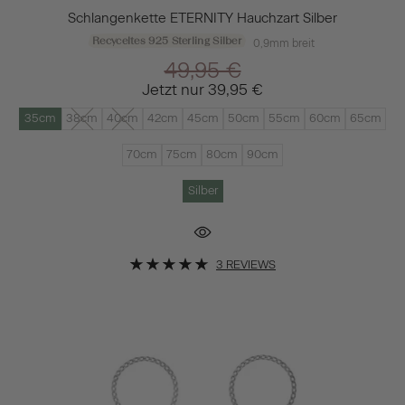
Schlangenkette ETERNITY Hauchzart Silber
Recyceltes 925 Sterling Silber
0,9mm breit
49,95 €
Jetzt nur
39,95 €
35cm
38cm
40cm
42cm
45cm
50cm
55cm
60cm
65cm
70cm
75cm
80cm
90cm
Silber
3 REVIEWS