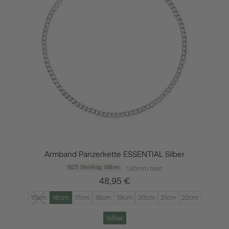
Armband Panzerkette ESSENTIAL Silber
925 Sterling Silber
1,85mm breit
48,95 €
15cm
16cm
17cm
18cm
19cm
20cm
21cm
22cm
Silber