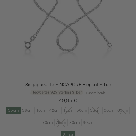
Singapurkette SINGAPORE Elegant Silber
Recyceltes 925 Sterling Silber
1,8mm breit
49,95 €
35cm
38cm
40cm
42cm
45cm
50cm
55cm
60cm
65cm
70cm
75cm
80cm
90cm
Silber