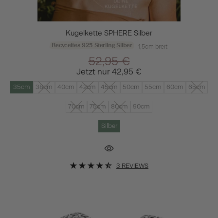
Kugelkette SPHERE Silber
Recyceltes 925 Sterling Silber
1,5cm breit
52,95 €
Jetzt nur
42,95 €
35cm
38cm
40cm
42cm
45cm
50cm
55cm
60cm
65cm
70cm
75cm
80cm
90cm
Silber
3 REVIEWS