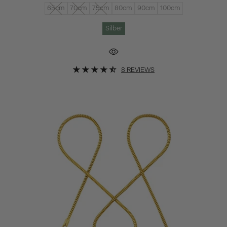
65cm
70cm
75cm
80cm
90cm
100cm
Silber
8 REVIEWS