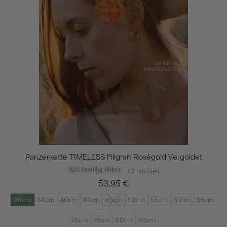
Panzerkette TIMELESS Filigran Roségold Vergoldet
925 Sterling Silber
1,3mm breit
53,95 €
35cm
38cm
40cm
42cm
45cm
50cm
55cm
60cm
65cm
70cm
75cm
80cm
90cm