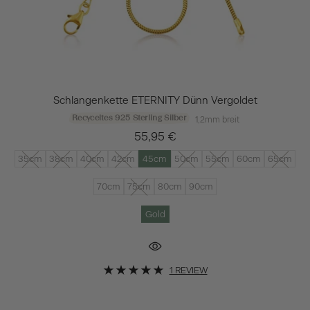
Schlangenkette ETERNITY Dünn Vergoldet
Recyceltes 925 Sterling Silber
1,2mm breit
55,95 €
35cm
38cm
40cm
42cm
45cm
50cm
55cm
60cm
65cm
70cm
75cm
80cm
90cm
Gold
1 REVIEW