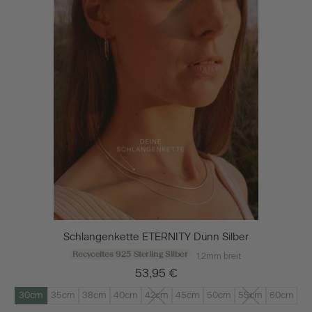
Schlangenkette ETERNITY Dünn Silber
Recyceltes 925 Sterling Silber
1,2mm breit
53,95 €
30cm
35cm
38cm
40cm
42cm
45cm
50cm
55cm
60cm