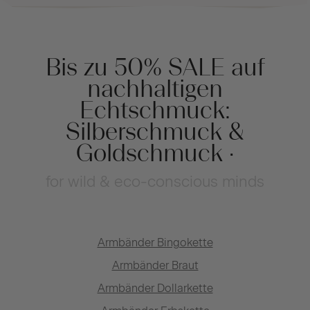
Bis zu 50% SALE auf
nachhaltigen
Echtschmuck:
Silberschmuck &
Goldschmuck ·
for wild & eco-conscious minds
Armbänder Bingokette
Armbänder Braut
Armbänder Dollarkette