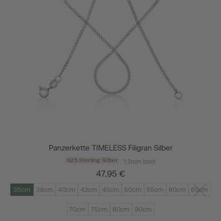
Panzerkette TIMELESS Filigran Silber
925 Sterling Silber
1,3mm breit
47,95 €
35cm
38cm
40cm
42cm
45cm
50cm
55cm
60cm
65cm
70cm
75cm
80cm
90cm