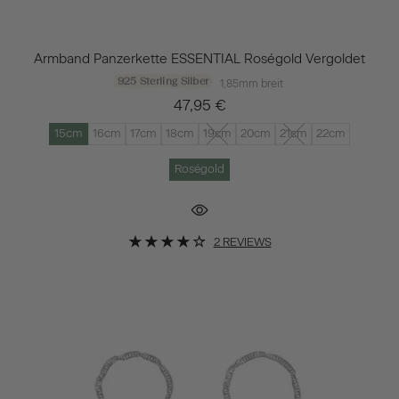
Armband Panzerkette ESSENTIAL Roségold Vergoldet
925 Sterling Silber
1,85mm breit
47,95 €
15cm
16cm
17cm
18cm
19cm
20cm
21cm
22cm
Roségold
2 REVIEWS