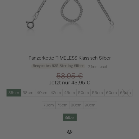
Panzerkette TIMELESS Klassisch Silber
Recyceltes 925 Sterling Silber
2,1mm breit
53,95 €
Jetzt nur
43,95 €
35cm
38cm
40cm
42cm
45cm
50cm
55cm
60cm
65cm
70cm
75cm
80cm
90cm
Silber